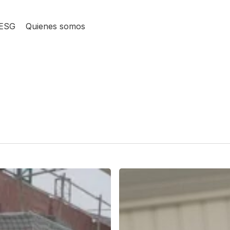
ESG
Quienes somos
Build
to
Rent,
la
puerta