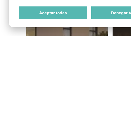
Aceptar todas
Denegar t
Ze
Rambla240, el
inv
modelo Zertum en
inm
acción
pa