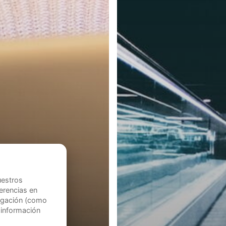
uestros
ferencias en
vegación (como
 información