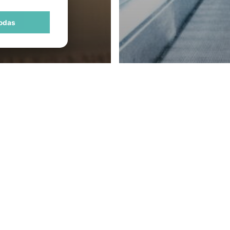
odas
rtum. Más que
ersión
Las ocho tendenc
obiliaria:
inversión inmobil
trimonio
marcarán 2025