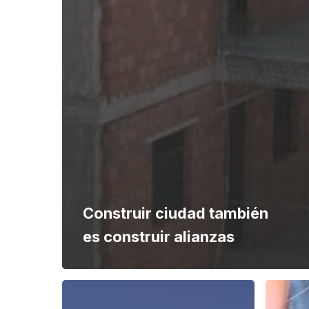
Construir ciudad también
es construir alianzas
Rambla240,
Zertum.
el
Más