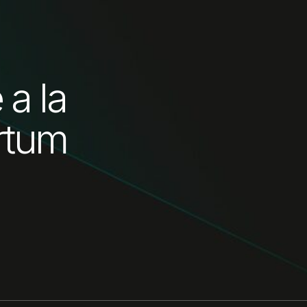
 a la
rtum