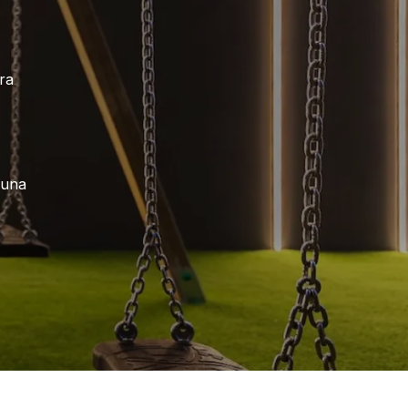
ra
 una
,