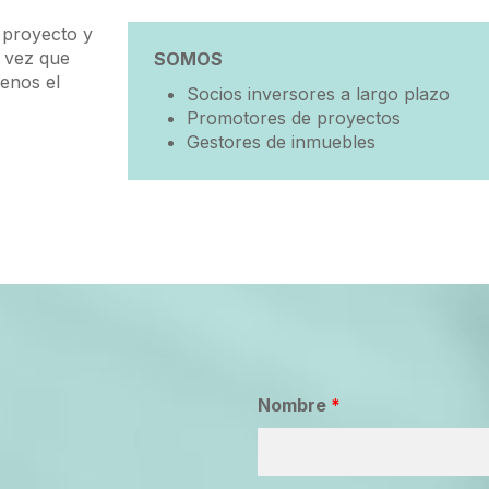
 proyecto y
a vez que
SOMOS
enos el
Socios inversores a largo plazo
Promotores de proyectos
Gestores de inmuebles
Nombre
*