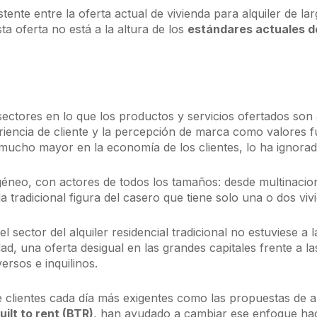
tente entre la oferta actual de vivienda para alquiler de la
a oferta no está a la altura de los
estándares actuales d
ctores en lo que los productos y servicios ofertados son 
riencia de cliente y la percepción de marca como valores 
 mucho mayor en la economía de los clientes, lo ha ignorad
ogéneo, con actores de todos los tamaños: desde multinaci
 tradicional figura del casero que tiene solo una o dos vivi
 sector del alquiler residencial tradicional no estuviese a l
dad, una oferta desigual en las grandes capitales frente a
rsos e inquilinos.
e clientes cada día más exigentes como las propuestas de al
ilt to rent (BTR)
, han ayudado a cambiar ese enfoque ha