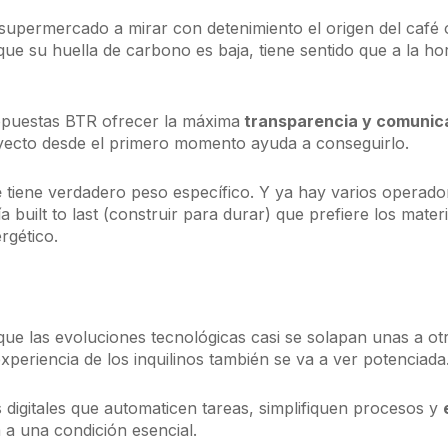
supermercado a mirar con detenimiento el origen del café o
ue su huella de carbono es baja, tiene sentido que a la ho
opuestas BTR ofrecer la máxima
transparencia y comunicac
oyecto desde el primero momento ayuda a conseguirlo.
e
tiene verdadero peso específico. Y ya hay varios operado
a built to last (construir para durar) que prefiere los mate
rgético.
ue las evoluciones tecnológicas casi se solapan unas a o
experiencia de los inquilinos también se va a ver potenciada
 digitales que automaticen tareas, simplifiquen procesos y
 a una condición esencial.