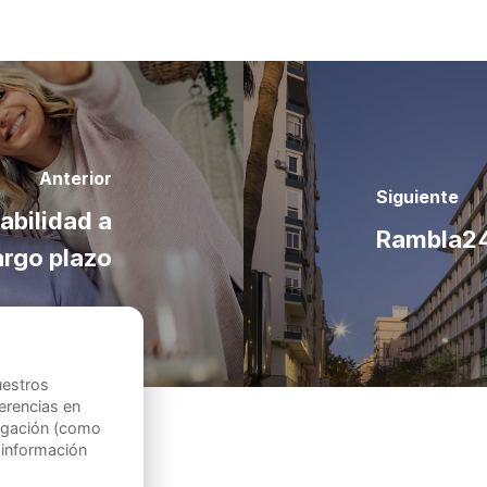
Anterior
Siguiente
tabilidad a
Rambla24
argo plazo
uestros
ferencias en
vegación (como
 información