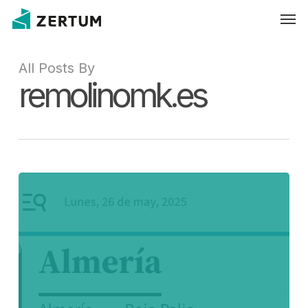
Skip
Men
to
main
content
All Posts By
remolinomk.es