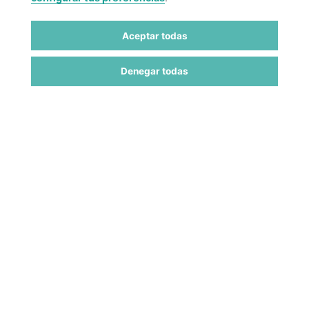
Aceptar todas
Denegar todas
El proyecto de la nueva
sede del Club de Tenis
toma forma junto a la Ría
https://vivahuelva.es/huelva/1878864/el-
proyecto-de-la-nueva-sede-del-club-de-
tenis-toma-forma-junto-a-la-ria/