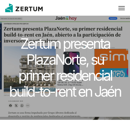
Skip
Men
to
main
content
Zertum presenta
PlazaNorte, su
primer residencial
build-to-rent en Jaén