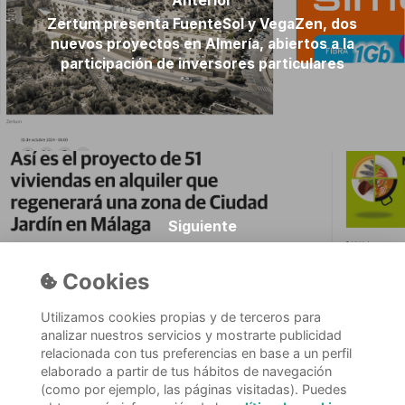
Anterior
Zertum presenta FuenteSol y VegaZen, dos
nuevos proyectos en Almería, abiertos a la
participación de inversores particulares
Siguiente
Así es el proyecto de 51 viviendas en alquiler
que regenerará una zona de Ciudad Jardín en
Cookies
Málaga
Utilizamos cookies propias y de terceros para
analizar nuestros servicios y mostrarte publicidad
relacionada con tus preferencias en base a un perfil
elaborado a partir de tus hábitos de navegación
(como por ejemplo, las páginas visitadas). Puedes