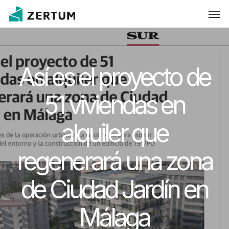
Skip
Men
to
main
content
Así es el proyecto de
51 viviendas en
alquiler que
regenerará una zona
de Ciudad Jardín en
Málaga