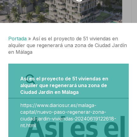
Portada
»
Así es el proyecto de 51 viviendas en
alquiler que regenerará una zona de Ciudad Jardín
en Málaga
Así es el proyecto de 51 viviendas en
alquiler que regenerará una zona de
Ciudad Jardín en Málaga
https://www.diariosur.es/malaga-
capital/nuevo-paso-regenerar-zona-
ciudad-jardin-viviendas-20240619122618-
nt.html