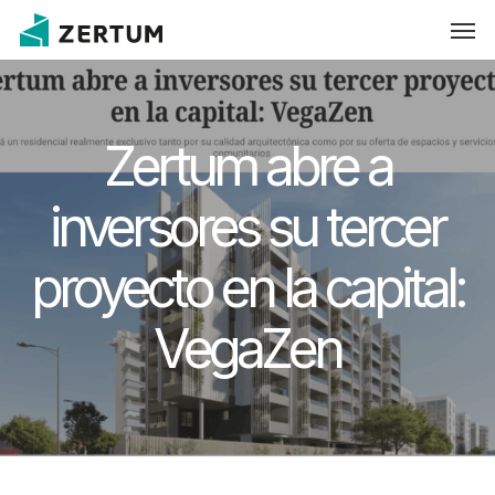
Skip
Men
to
main
content
Zertum abre a
inversores su tercer
proyecto en la capital:
VegaZen