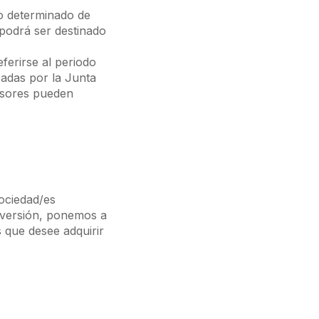
o determinado de
podrá ser destinado
ferirse al periodo
badas por la Junta
ersores pueden
Sociedad/es
nversión, ponemos a
s que desee adquirir