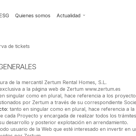
ESG
Quienes somos
Actualidad
va de tickets
 GENERALES
tura de la mercantil Zertum Rental Homes, S.L.
a exclusiva a la página web de Zertum www.zertum.es
 en singular como en plural, hace referencia a los proyecto
tionados por Zertum a través de su correspondiente Soci
cto
: tanto en singular como en plural, hace referencia a la
de cada Proyecto y encargada de realizar todos los trámites
su desarrollo y posterior explotación en arrendamiento.
 todo usuario de la Web que esté interesado en invertir en u
vidos por Zertum.