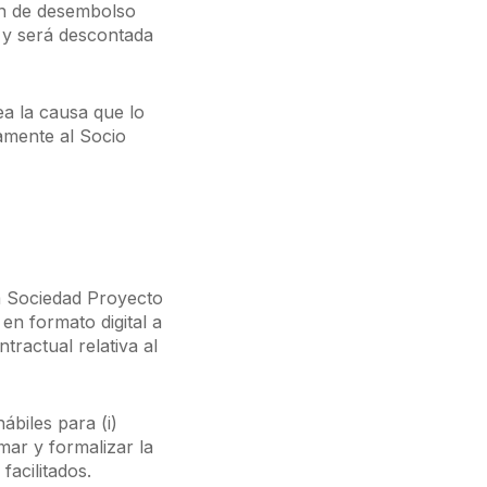
ón de desembolso
s y será descontada
ea la causa que lo
amente al Socio
a Sociedad Proyecto
 en formato digital a
tractual relativa al
ábiles para (i)
mar y formalizar la
acilitados.