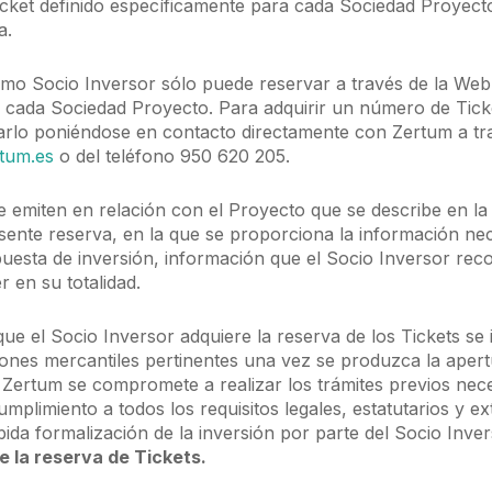
icket definido específicamente para cada Sociedad Proyec
a.
smo Socio Inversor sólo puede reservar a través de la We
e cada Sociedad Proyecto. Para adquirir un número de Ticke
zarlo poniéndose en contacto directamente con Zertum a tr
tum.es
o del teléfono 950 620 205.
se emiten en relación con el Proyecto que se describe en la
resente reserva, en la que se proporciona la información n
puesta de inversión, información que el Socio Inversor rec
 en su totalidad.
que el Socio Inversor adquiere la reserva de los Tickets se
iones mercantiles pertinentes una vez se produzca la apert
 Zertum se compromete a realizar los trámites previos nec
mplimiento a todos los requisitos legales, estatutarios y ex
bida formalización de la inversión por parte del Socio Inver
e la reserva de Tickets.