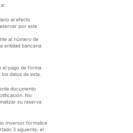
 a:
ario al efecto
reservar por este
iente al número de
la entidad bancaria
e el pago de forma
 los datos de esta.
sente documento
otificación. No
rmalizar su reserva
io Inversor formalice
tado 3 siguiente, el