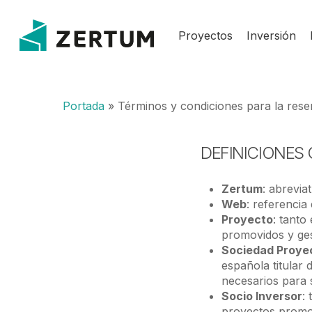
Skip
to
Proyectos
Inversión
main
content
Portada
»
Términos y condiciones para la reser
DEFINICIONES
Zertum
: abrevia
Web
: referenci
Proyecto
: tanto
promovidos y ges
Sociedad Proye
española titular 
necesarios para 
Socio Inversor
:
proyectos promo