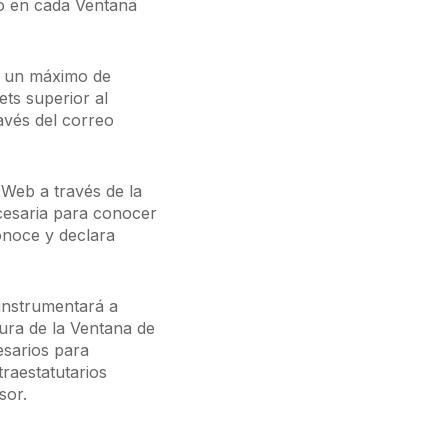
to en cada Ventana
b un máximo de
ts superior al
avés del correo
 Web a través de la
ecesaria para conocer
onoce y declara
 instrumentará a
ura de la Ventana de
esarios para
traestatutarios
sor.