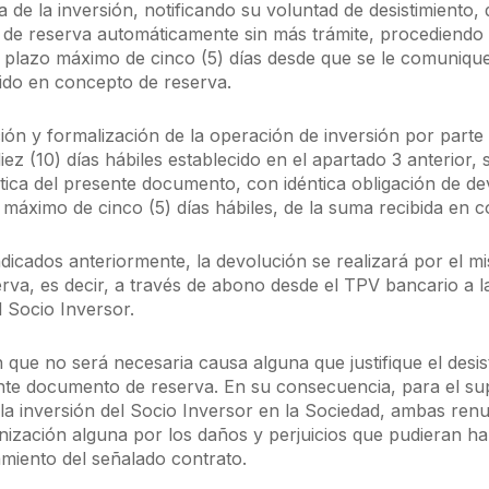
a de la inversión, notificando su voluntad de desistimiento, 
de reserva automáticamente sin más trámite, procediendo 
l plazo máximo de cinco (5) días desde que se le comunique
ido en concepto de reserva.
ión y formalización de la operación de inversión por parte 
iez (10) días hábiles establecido en el apartado 3 anterior
tica del presente documento, con idéntica obligación de de
o máximo de cinco (5) días hábiles, de la suma recibida en 
ndicados anteriormente, la devolución se realizará por el m
erva, es decir, a través de abono desde el TPV bancario a la
l Socio Inversor.
 que no será necesaria causa alguna que justifique el desis
nte documento de reserva. En su consecuencia, para el su
 la inversión del Socio Inversor en la Sociedad, ambas ren
nización alguna por los daños y perjuicios que pudieran h
amiento del señalado contrato.