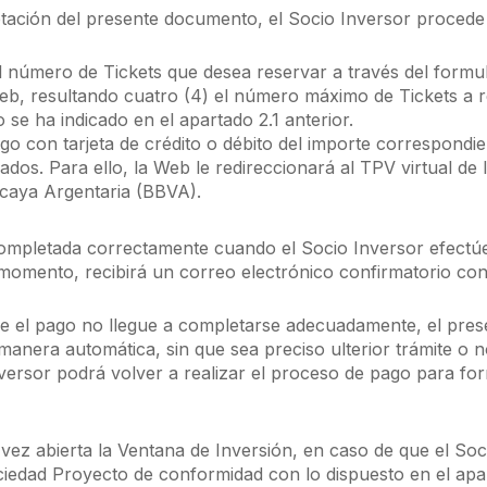
tación del presente documento, el Socio Inversor procede
el número de Tickets que desea reservar a través del formul
 Web, resultando cuatro (4) el número máximo de Tickets a 
 se ha indicado en el apartado 2.1 anterior.
 pago con tarjeta de crédito o débito del importe correspond
ados. Para ello, la Web le redireccionará al TPV virtual de 
caya Argentaria (BBVA).
completada correctamente cuando el Socio Inversor efectú
 momento, recibirá un correo electrónico confirmatorio con
ue el pago no llegue a completarse adecuadamente, el pre
anera automática, sin que sea preciso ulterior trámite o n
nversor podrá volver a realizar el proceso de pago para fo
vez abierta la Ventana de Inversión, en caso de que el Soc
ociedad Proyecto de conformidad con lo dispuesto en el apar