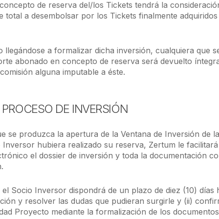
oncepto de reserva del/los Tickets tendrá la consideraci
te total a desembolsar por los Tickets finalmente adquirido
o llegándose a formalizar dicha inversión, cualquiera que s
porte abonado en concepto de reserva será devuelto íntegr
 comisión alguna imputable a éste.
Y PROCESO DE INVERSIÓN
 se produzca la apertura de la Ventana de Inversión de l
 Inversor hubiera realizado su reserva, Zertum le facilitará
trónico el dossier de inversión y toda la documentación con
.
l Socio Inversor dispondrá de un plazo de diez (10) días h
ión y resolver las dudas que pudieran surgirle y (ii) confir
edad Proyecto mediante la formalización de los documentos f