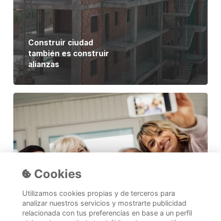
Construir ciudad
también es construir
alianzas
Build
to
Rent,
la
puerta
a
la
Cookies
rentabilidad
a
Utilizamos cookies propias y de terceros para
largo
analizar nuestros servicios y mostrarte publicidad
plazo
relacionada con tus preferencias en base a un perfil