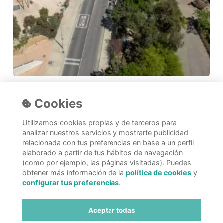
Fuentesol: avanzamos en un proyecto
Cookies
transformador para la zona norte de Almería
En el corazón de la zona norte de Almería, entre la Avenida
Utilizamos cookies propias y de terceros para
Federico García Lorca…
analizar nuestros servicios y mostrarte publicidad
relacionada con tus preferencias en base a un perfil
10 de junio de 2025
elaborado a partir de tus hábitos de navegación
(como por ejemplo, las páginas visitadas). Puedes
obtener más información de la
política de cookies
y
configurar tus preferencias
.
¿Se
puede
invertir
Aceptar todas
en