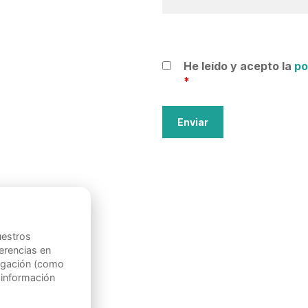
He leído y acepto la
po
*
uestros
ferencias en
vegación (como
 información