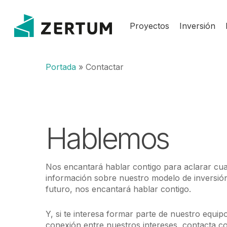
Skip
to
Proyectos
Inversión
main
content
Portada
»
Contactar
Hablemos
Nos encantará hablar contigo para aclarar cua
información sobre nuestro modelo de inversió
futuro, nos encantará hablar contigo.
Y, si te interesa formar parte de nuestro equip
conexión entre nuestros intereses, contacta c